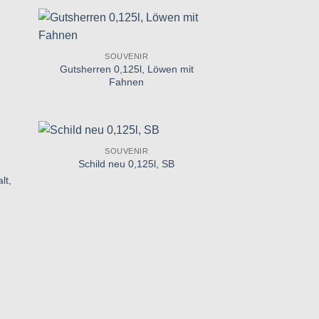
Zu
SOUVENIR
iste
Wunschliste
Gutsherren 0,125l, Löwen mit
gen
hinzufügen
Fahnen
SOUVENIR
Zu
Schild neu 0,125l, SB
iste
Wunschliste
lt,
gen
hinzufügen