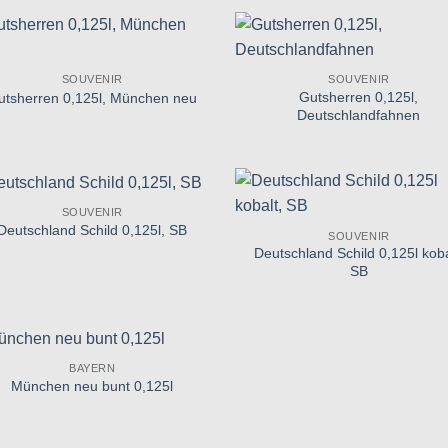
Zu
Zu
SOUVENIR
SOUVENIR
Wunschliste
Wunschl
Gutsherren 0,125l,
hinzufügen
hinzufü
utsherren 0,125l, München neu
Deutschlandfahnen
SOUVENIR
Zu
Zu
Deutschland Schild 0,125l, SB
SOUVENIR
Wunschliste
Wunschl
Deutschland Schild 0,125l koba
hinzufügen
hinzufü
SB
BAYERN
Zu
München neu bunt 0,125l
Wunschliste
hinzufügen