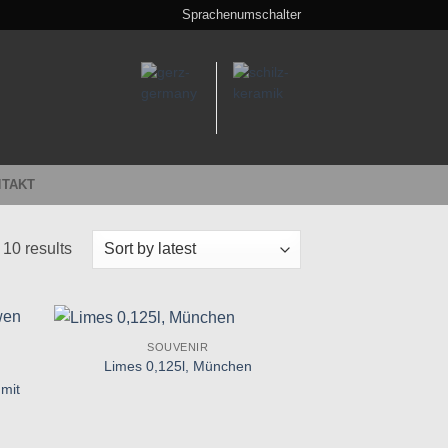
Sprachenumschalter
TAKT
Sorted
 10 results
by
latest
SOUVENIR
Zu
Limes 0,125l, München
iste
Wunschliste
 mit
gen
hinzufügen