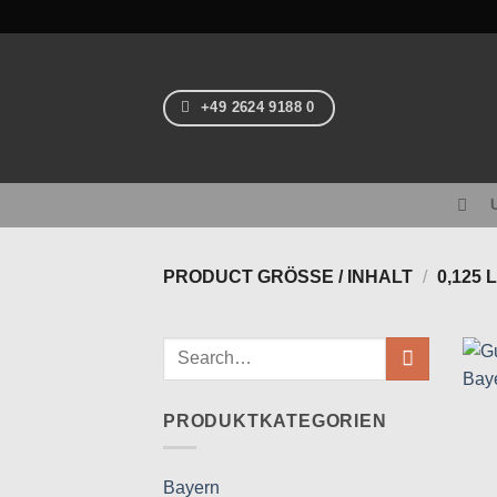
Skip
to
content
+49 2624 9188 0
PRODUCT GRÖSSE / INHALT
/
0,125 
Search
for:
PRODUKTKATEGORIEN
Bayern