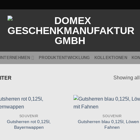
UNTERNEHMEN
PRODUKTENTWICKLUNG
KOLLEKTIONEN
KON
Showing all
LITER
Zu
Zu
SOUVENIR
SOUVENIR
Wunschliste
Wunschl
Gutsherren rot 0,125l,
Gutsherren blau 0,125l, Löwen
hinzufügen
hinzufü
Bayernwappen
Fahnen