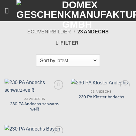
Skip
to
content
SOUVENIRBILDER
/
23 ANDECHS
FILTER
23 ANDECHS
Zu
Zu
230 PA Kloster Andechs
Wunschliste
Wunschliste
23 ANDECHS
hinzufügen
hinzufügen
230 PA Andechs schwarz-
weiß