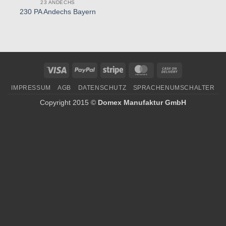
23 ANDECHS
Zu
230 PA Andechs Bayern
Wunschliste
hinzufügen
Visa
PayPal
Stripe
MasterCard
Cash
On
IMPRESSUM
AGB
DATENSCHUTZ
SPRACHENUMSCHALTER
Delivery
Copyright 2015 ©
Domex Manufaktur GmbH