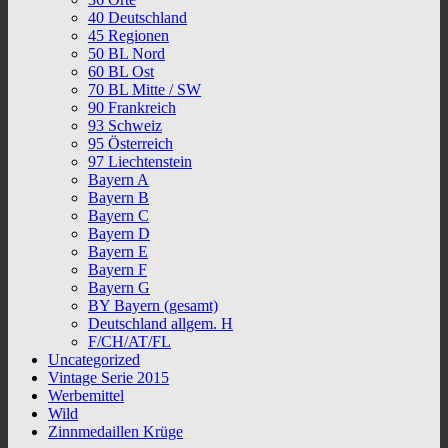
40 Deutschland
45 Regionen
50 BL Nord
60 BL Ost
70 BL Mitte / SW
90 Frankreich
93 Schweiz
95 Österreich
97 Liechtenstein
Bayern A
Bayern B
Bayern C
Bayern D
Bayern E
Bayern F
Bayern G
BY Bayern (gesamt)
Deutschland allgem. H
F/CH/AT/FL
Uncategorized
Vintage Serie 2015
Werbemittel
Wild
Zinnmedaillen Krüge