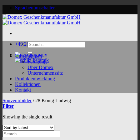
Skip
Sprachenumschalter
to
content
Search
+49 2624 9188 0
for:
Unternehmen
Fertigung
Über Domex
Unternehmenssitz
Produktentwicklung
Kollektionen
Kontakt
Souvenirbilder
/
28 König Ludwig
Filter
Showing the single result
Search
for: