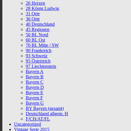
26 Herzen
28 König Ludwig
31 Orte
36 Orte
40 Deutschland
45 Regionen
50 BL Nord
60 BL Ost
70 BL Mitte / SW
90 Frankreich
93 Schweiz
95 Österreich
97 Liechtenstein
Bayern A
Bayern B
Bayern C
Bayern D
Bayern E
Bayern F
Bayern G
BY Bayern (gesamt)
Deutschland allgem. H
F/CH/AT/FL
Uncategorized
Vintage Serie 2015