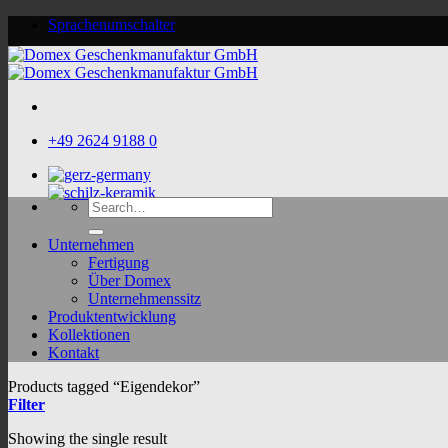
Skip
Sprachenumschalter
to
content
+49 2624 9188 0
Search
for:
Unternehmen
Fertigung
Über Domex
Unternehmenssitz
Produktentwicklung
Kollektionen
Kontakt
Products tagged “Eigendekor”
Filter
Showing the single result