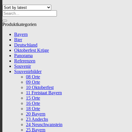
Search
for:
Produktkategorien
Bayern
Bier
Deutschland
Oktoberfest Krüge
Panorama
Referenzen
Souvenir
Souvenirbilder
08 Orte
09 Orte
10 Oktoberfest
11 Freistaat Bayern
15 Orte
16 Orte
18 Orte
20 Bayern
23 Andechs
24 Neuschwanstein
25 Bayern