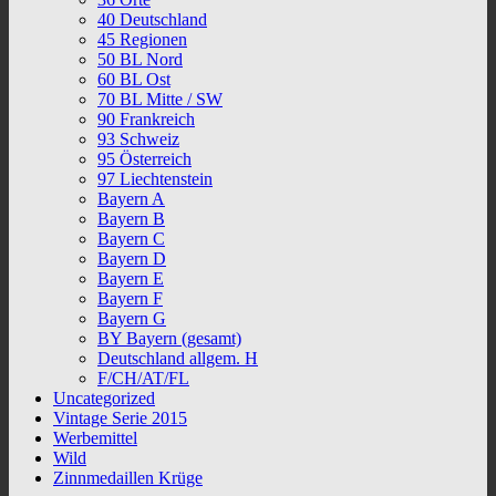
40 Deutschland
45 Regionen
50 BL Nord
60 BL Ost
70 BL Mitte / SW
90 Frankreich
93 Schweiz
95 Österreich
97 Liechtenstein
Bayern A
Bayern B
Bayern C
Bayern D
Bayern E
Bayern F
Bayern G
BY Bayern (gesamt)
Deutschland allgem. H
F/CH/AT/FL
Uncategorized
Vintage Serie 2015
Werbemittel
Wild
Zinnmedaillen Krüge