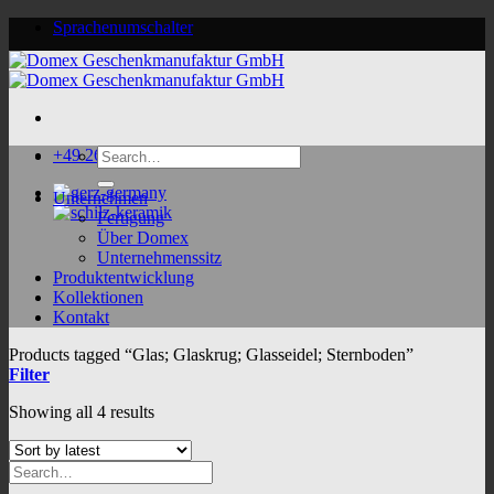
Skip
Sprachenumschalter
to
content
Search
+49 2624 9188 0
for:
Unternehmen
Fertigung
Über Domex
Unternehmenssitz
Produktentwicklung
Kollektionen
Kontakt
Products tagged “Glas; Glaskrug; Glasseidel; Sternboden”
Filter
Sorted
Showing all 4 results
by
latest
Search
for: