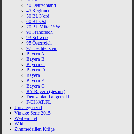
40 Deutschland
45 Regionen
50 BL Nord
60 BL Ost
70 BL Mitte / SW
90 Frankreich
93 Schweiz
95 Österreich
97 Liechtenstein
Bayern A
Bayern B
Bayern C
Bayern D
Bayern E
Bayern F
Bayern G
BY Bayern (gesamt)
Deutschland allgem. H
F/CH/AT/FL
Uncategorized
Vintage Serie 2015
Werbemittel
Wild
Zinnmedaillen Krüge