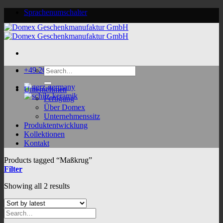
Skip
Sprachenumschalter
to
content
Search
+49 2624 9188 0
for:
Unternehmen
Fertigung
Über Domex
Unternehmenssitz
Produktentwicklung
Kollektionen
Kontakt
Products tagged “Maßkrug”
Filter
Sorted
Showing all 2 results
by
latest
Search
for: