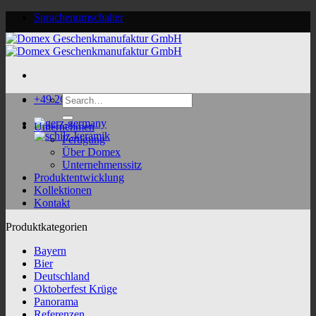
Skip
Sprachenumschalter
to
content
Search
+49 2624 9188 0
for:
Unternehmen
Fertigung
Über Domex
Unternehmenssitz
Produktentwicklung
Kollektionen
Kontakt
Produktkategorien
Bayern
Bier
Deutschland
Oktoberfest Krüge
Panorama
Referenzen