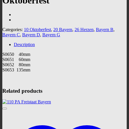
Oktoberfest
Categories:
10 Oktoberfest
,
20 Bayern
,
26 Herzen
,
Bayern B
,
Bayern C
,
Bayern D
,
Bayern G
Description
S0650 40mm
S0651 60mm
S0652 80mm
S0653 135mm
Related products