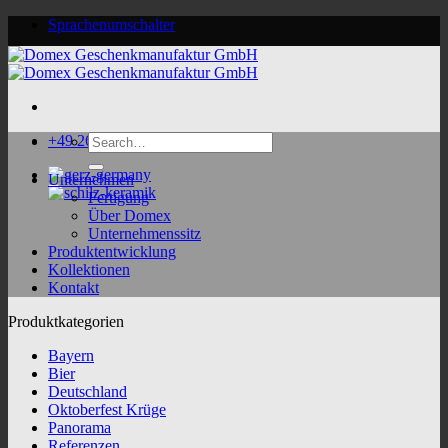
Skip
Sprachenumschalter
to
content
Search
+49 2624 9188 0
for:
Unternehmen
Fertigung
Über Domex
Unternehmenssitz
Produktentwicklung
Kollektionen
Kontakt
Produktkategorien
Bayern
Bier
Deutschland
Oktoberfest Krüge
Panorama
Referenzen