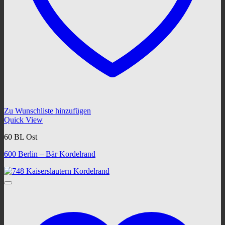
Zu Wunschliste hinzufügen
Quick View
60 BL Ost
600 Berlin – Bär Kordelrand