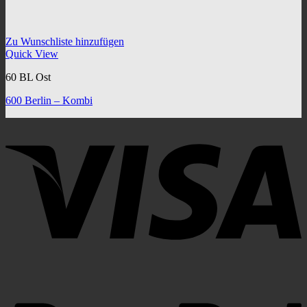
Zu Wunschliste hinzufügen
Quick View
60 BL Ost
600 Berlin – Kombi
V
P