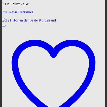
70 BL Mitte / SW
741 Kassel Herkules