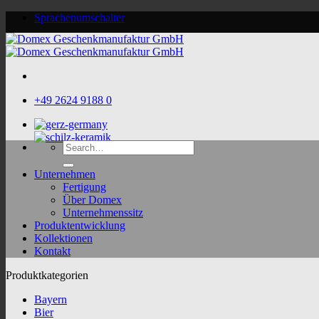
Skip
Sprachenumschalter
to
content
+49 2624 9188 0
Search
for:
Unternehmen
Fertigung
Über Domex
Unternehmenssitz
Produktentwicklung
Kollektionen
Kontakt
Produktkategorien
Bayern
Bier