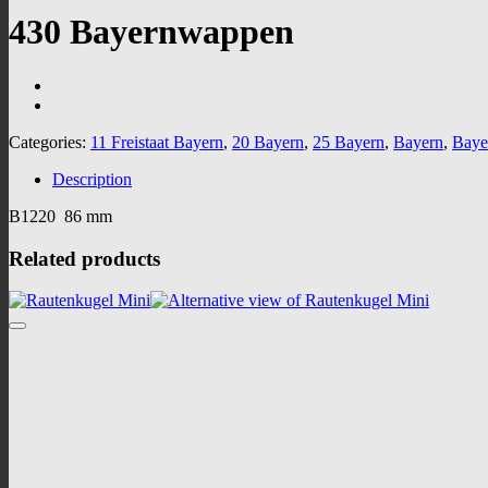
430 Bayernwappen
Categories:
11 Freistaat Bayern
,
20 Bayern
,
25 Bayern
,
Bayern
,
Baye
Description
B1220 86 mm
Related products