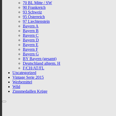
70 BL Mitte / SW
90 Frankreich
93 Schweiz
95 Österreich
97 Liechtenstein
Bayern A
Bayern B
Bayern C
Bayern D
Bayern E
Bayern F
Bayern G
BY Bayern (gesamt)
Deutschland allgem. H
F/CH/AT/FL
Uncategorized
Vintage Serie 2015
Werbemittel
Wild
Zinnmedaillen Krüge