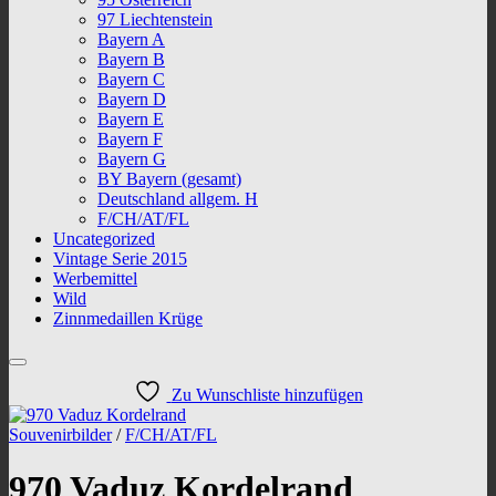
97 Liechtenstein
Bayern A
Bayern B
Bayern C
Bayern D
Bayern E
Bayern F
Bayern G
BY Bayern (gesamt)
Deutschland allgem. H
F/CH/AT/FL
Uncategorized
Vintage Serie 2015
Werbemittel
Wild
Zinnmedaillen Krüge
Zu Wunschliste hinzufügen
Souvenirbilder
/
F/CH/AT/FL
970 Vaduz Kordelrand