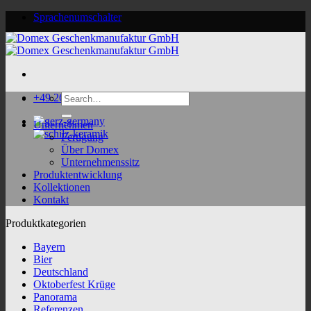
Skip
Sprachenumschalter
to
content
Search
+49 2624 9188 0
for:
Unternehmen
Fertigung
Über Domex
Unternehmenssitz
Produktentwicklung
Kollektionen
Kontakt
Produktkategorien
Bayern
Bier
Deutschland
Oktoberfest Krüge
Panorama
Referenzen