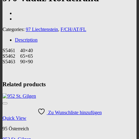
Categories:
97 Liechtenstein
,
F/CH/AT/FL
Description
S5461 40×40
S5462 65×65
S5463 90×90
Related products
Zu Wunschliste hinzufügen
Quick View
95 Österreich