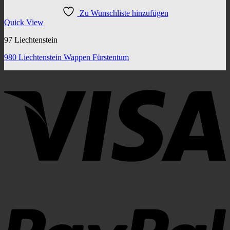
Zu Wunschliste hinzufügen
Quick View
97 Liechtenstein
980 Liechtenstein Wappen Fürstentum
V
P