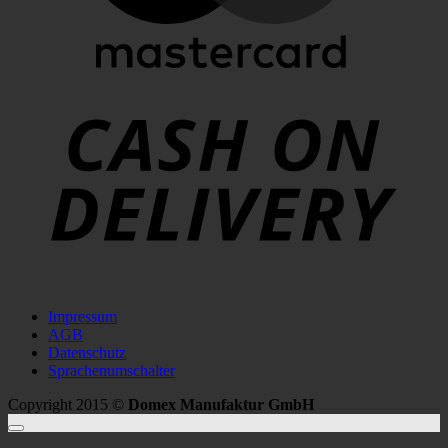
C
D
Impressum
AGB
Datenschutz
Sprachenumschalter
Copyright 2015 ©
Domex Manufaktur GmbH