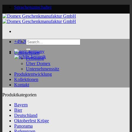
Skip
Sprachenumschalter
to
content
Search
+49 2624 9188 0
for:
Unternehmen
Fertigung
Über Domex
Unternehmenssitz
Produktentwicklung
Kollektionen
Kontakt
Produktkategorien
Bayern
Bier
Deutschland
Oktoberfest Krüge
Panorama
Referenzen