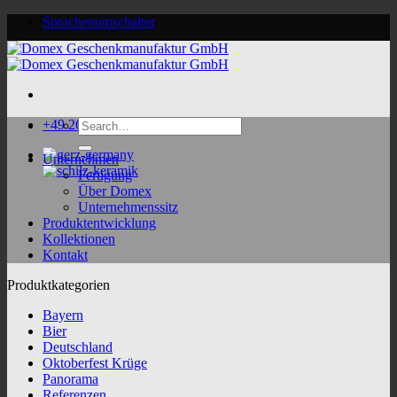
Skip
Sprachenumschalter
to
content
Search
+49 2624 9188 0
for:
Unternehmen
Fertigung
Über Domex
Unternehmenssitz
Produktentwicklung
Kollektionen
Kontakt
Produktkategorien
Bayern
Bier
Deutschland
Oktoberfest Krüge
Panorama
Referenzen