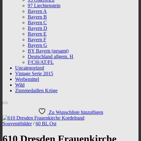
97 Liechtenstein
Bayern A
Bayern B
Bayern C
Bayern D
Bayern E
Bayern F
Bayern G
BY Bayern (gesamt)
Deutschland allgem. H
F/CH/AT/FL
Uncategorized
Vintage Serie 2015
Werbemittel
Wild
Zinnmedaillen Krüge
Zu Wunschliste hinzufügen
Souvenirbilder
/
60 BL Ost
610 Dresden Frauenkirche