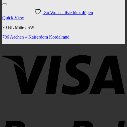
Zu Wunschliste hinzufügen
Quick View
70 BL Mitte / SW
706 Aachen – Kaiserdom Kordelrand
V
P