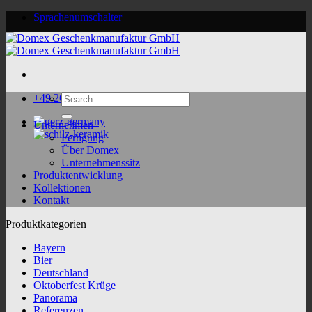
Skip
Sprachenumschalter
to
content
Search
+49 2624 9188 0
for:
Unternehmen
Fertigung
Über Domex
Unternehmenssitz
Produktentwicklung
Kollektionen
Kontakt
Produktkategorien
Bayern
Bier
Deutschland
Oktoberfest Krüge
Panorama
Referenzen