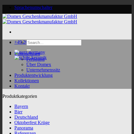
Skip
Sprachenumschalter
to
content
Search
+49 2624 9188 0
for:
Unternehmen
Fertigung
Über Domex
Unternehmenssitz
Produktentwicklung
Kollektionen
Kontakt
Produktkategorien
Bayern
Bier
Deutschland
Oktoberfest Krüge
Panorama
Referenzen