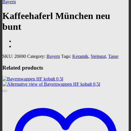
Bayern
Kaffeehaferl München neu
bunt
SKU:
20690
Category:
Bayern
Tags:
Keramik
,
Steingut
,
Tasse
Related products