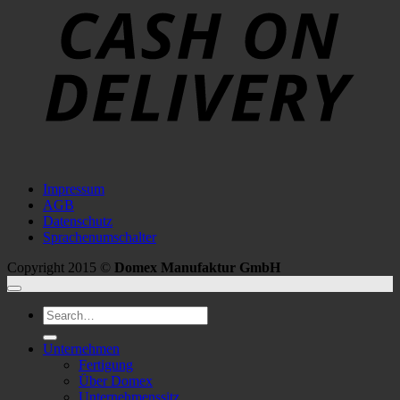
D
Impressum
AGB
Datenschutz
Sprachenumschalter
Copyright 2015 ©
Domex Manufaktur GmbH
Search
for:
Unternehmen
Fertigung
Über Domex
Unternehmenssitz