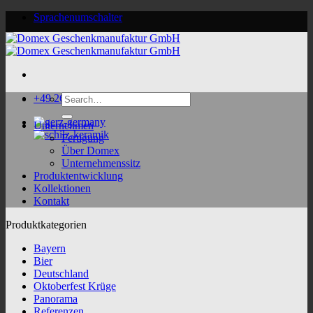
Skip
Sprachenumschalter
to
content
Search
+49 2624 9188 0
for:
Unternehmen
Fertigung
Über Domex
Unternehmenssitz
Produktentwicklung
Kollektionen
Kontakt
Produktkategorien
Bayern
Bier
Deutschland
Oktoberfest Krüge
Panorama
Referenzen