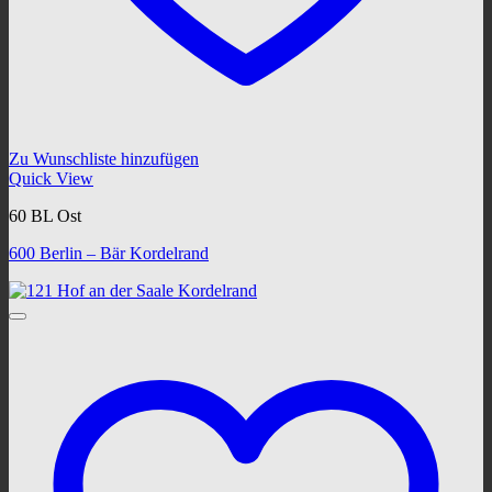
Zu Wunschliste hinzufügen
Quick View
60 BL Ost
600 Berlin – Bär Kordelrand