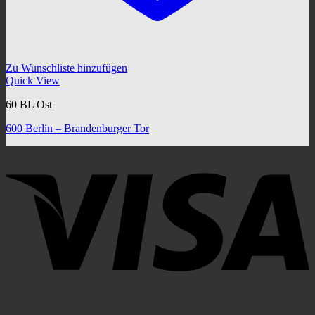
Zu Wunschliste hinzufügen
Quick View
60 BL Ost
600 Berlin – Brandenburger Tor
V
P