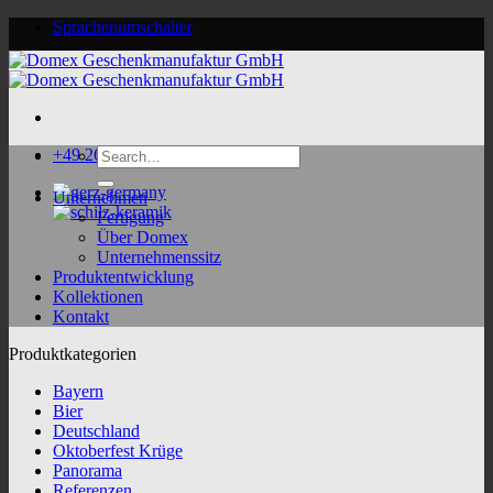
Skip
Sprachenumschalter
to
content
Search
+49 2624 9188 0
for:
Unternehmen
Fertigung
Über Domex
Unternehmenssitz
Produktentwicklung
Kollektionen
Kontakt
Produktkategorien
Bayern
Bier
Deutschland
Oktoberfest Krüge
Panorama
Referenzen