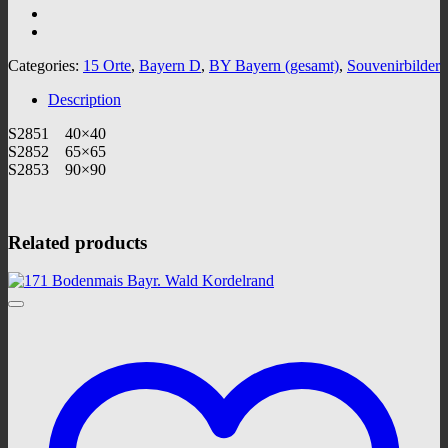
Categories:
15 Orte
,
Bayern D
,
BY Bayern (gesamt)
,
Souvenirbilder
Description
S2851 40×40
S2852 65×65
S2853 90×90
Related products