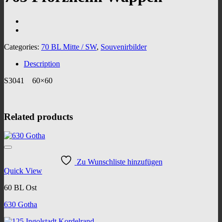
Categories:
70 BL Mitte / SW
,
Souvenirbilder
Description
S3041 60×60
Related products
Zu Wunschliste hinzufügen
Quick View
60 BL Ost
630 Gotha