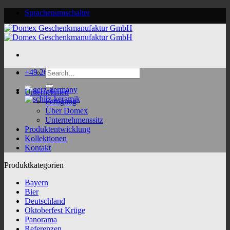
Skip
Sprachenumschalter
to
content
Search
+49 2624 9188 0
for:
Unternehmen
Fertigung
Über Domex
Unternehmenssitz
Produktentwicklung
Kollektionen
Kontakt
Produktkategorien
Bayern
Bier
Deutschland
Oktoberfest Krüge
Panorama
Referenzen