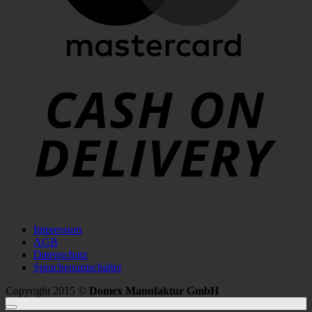
C
D
Impressum
AGB
Datenschutz
Sprachenumschalter
Copyright 2015 ©
Domex Manufaktur GmbH