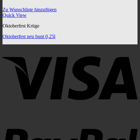
Zu Wunschliste hinzufügen
Quick View
Oktoberfest Krüge
Oktoberfest neu bunt 0,25l
V
P