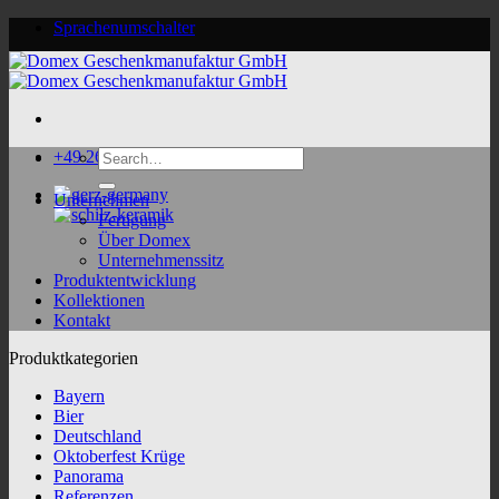
Skip
Sprachenumschalter
to
content
Search
+49 2624 9188 0
for:
Unternehmen
Fertigung
Über Domex
Unternehmenssitz
Produktentwicklung
Kollektionen
Kontakt
Produktkategorien
Bayern
Bier
Deutschland
Oktoberfest Krüge
Panorama
Referenzen