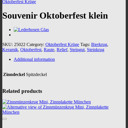
Oktoberfest Krüge
Souvenir Oktoberfest klein
SKU:
25022
Category:
Oktoberfest Krüge
Tags:
Bierkrug
,
Keramik
,
Oktoberfest
,
Raute
,
Relief
,
Steingut
,
Steinkrug
Additional information
Zinndeckel
Spitzdeckel
Related products