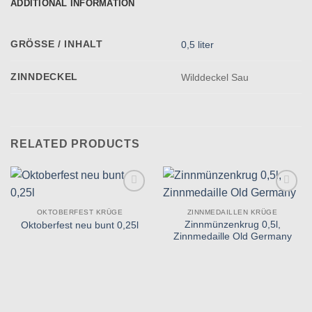
ADDITIONAL INFORMATION
GRÖSSE / INHALT
0,5 liter
ZINNDECKEL
Wilddeckel Sau
RELATED PRODUCTS
Zu
Zu
Wunschliste
Wunschliste
OKTOBERFEST KRÜGE
ZINNMEDAILLEN KRÜGE
hinzufügen
hinzufügen
Zinnmünzenkrug 0,5l,
Oktoberfest neu bunt 0,25l
Zinnmedaille Old Germany