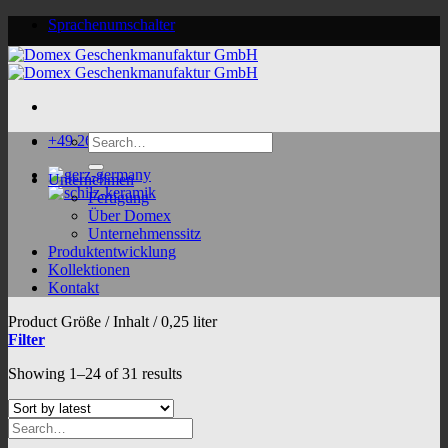
Skip
Sprachenumschalter
to
content
Search
+49 2624 9188 0
for:
Unternehmen
Fertigung
Über Domex
Unternehmenssitz
Produktentwicklung
Kollektionen
Kontakt
Product Größe / Inhalt
/
0,25 liter
Filter
Sorted
Showing 1–24 of 31 results
by
latest
Search
for: