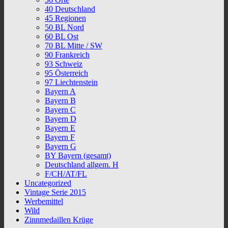
40 Deutschland
45 Regionen
50 BL Nord
60 BL Ost
70 BL Mitte / SW
90 Frankreich
93 Schweiz
95 Österreich
97 Liechtenstein
Bayern A
Bayern B
Bayern C
Bayern D
Bayern E
Bayern F
Bayern G
BY Bayern (gesamt)
Deutschland allgem. H
F/CH/AT/FL
Uncategorized
Vintage Serie 2015
Werbemittel
Wild
Zinnmedaillen Krüge