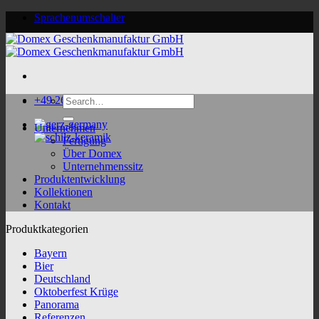
Skip
Sprachenumschalter
to
content
Search
+49 2624 9188 0
for:
Unternehmen
Fertigung
Über Domex
Unternehmenssitz
Produktentwicklung
Kollektionen
Kontakt
Produktkategorien
Bayern
Bier
Deutschland
Oktoberfest Krüge
Panorama
Referenzen