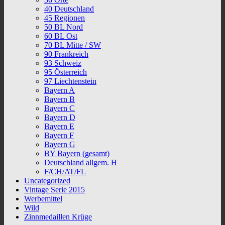
40 Deutschland
45 Regionen
50 BL Nord
60 BL Ost
70 BL Mitte / SW
90 Frankreich
93 Schweiz
95 Österreich
97 Liechtenstein
Bayern A
Bayern B
Bayern C
Bayern D
Bayern E
Bayern F
Bayern G
BY Bayern (gesamt)
Deutschland allgem. H
F/CH/AT/FL
Uncategorized
Vintage Serie 2015
Werbemittel
Wild
Zinnmedaillen Krüge