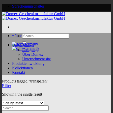
Skip
Sprachenumschalter
to
content
Search
+49 2624 9188 0
for:
Unternehmen
Fertigung
Über Domex
Unternehmenssitz
Produktentwicklung
Kollektionen
Kontakt
Products tagged “transparen”
Filter
Showing the single result
Search
for: