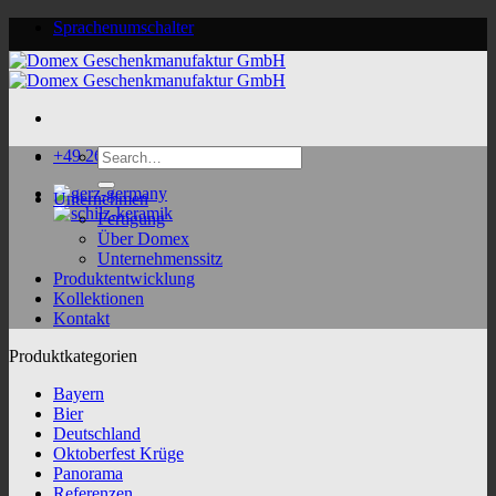
Skip
Sprachenumschalter
to
content
Search
+49 2624 9188 0
for:
Unternehmen
Fertigung
Über Domex
Unternehmenssitz
Produktentwicklung
Kollektionen
Kontakt
Produktkategorien
Bayern
Bier
Deutschland
Oktoberfest Krüge
Panorama
Referenzen