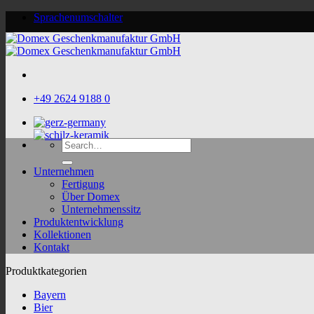
Skip
Sprachenumschalter
to
content
+49 2624 9188 0
Search
for:
Unternehmen
Fertigung
Über Domex
Unternehmenssitz
Produktentwicklung
Kollektionen
Kontakt
Produktkategorien
Bayern
Bier