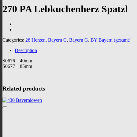
270 PA Lebkuchenherz Spatzl
Categories:
26 Herzen
,
Bayern C
,
Bayern G
,
BY Bayern (gesamt)
Description
S0676 40mm
S0677 85mm
Related products