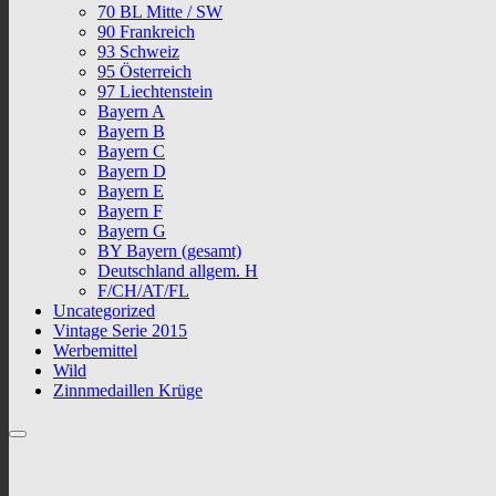
70 BL Mitte / SW
90 Frankreich
93 Schweiz
95 Österreich
97 Liechtenstein
Bayern A
Bayern B
Bayern C
Bayern D
Bayern E
Bayern F
Bayern G
BY Bayern (gesamt)
Deutschland allgem. H
F/CH/AT/FL
Uncategorized
Vintage Serie 2015
Werbemittel
Wild
Zinnmedaillen Krüge