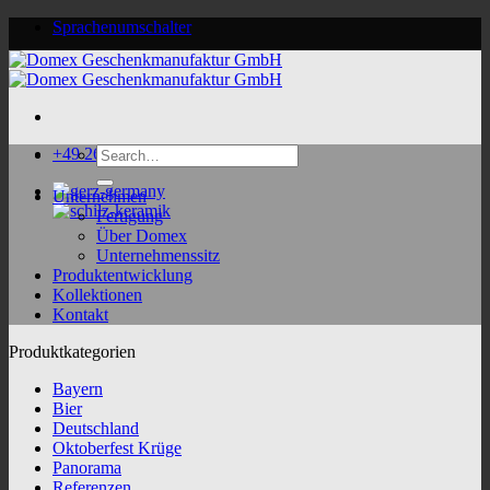
Skip
Sprachenumschalter
to
content
Search
+49 2624 9188 0
for:
Unternehmen
Fertigung
Über Domex
Unternehmenssitz
Produktentwicklung
Kollektionen
Kontakt
Produktkategorien
Bayern
Bier
Deutschland
Oktoberfest Krüge
Panorama
Referenzen