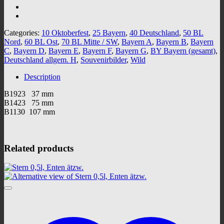
Categories:
10 Oktoberfest
,
25 Bayern
,
40 Deutschland
,
50 BL
Nord
,
60 BL Ost
,
70 BL Mitte / SW
,
Bayern A
,
Bayern B
,
Bayern
C
,
Bayern D
,
Bayern E
,
Bayern F
,
Bayern G
,
BY Bayern (gesamt)
,
Deutschland allgem. H
,
Souvenirbilder
,
Wild
Description
B1923 37 mm
B1423 75 mm
B1130 107 mm
Related products