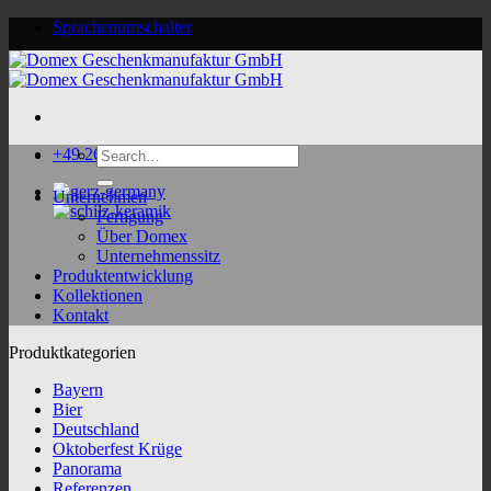
Skip
Sprachenumschalter
to
content
Search
+49 2624 9188 0
for:
Unternehmen
Fertigung
Über Domex
Unternehmenssitz
Produktentwicklung
Kollektionen
Kontakt
Produktkategorien
Bayern
Bier
Deutschland
Oktoberfest Krüge
Panorama
Referenzen