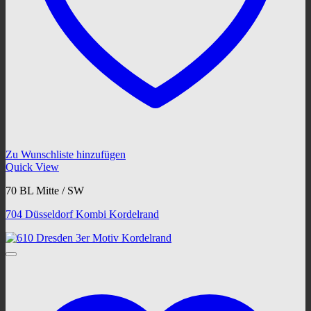
Zu Wunschliste hinzufügen
Quick View
70 BL Mitte / SW
704 Düsseldorf Kombi Kordelrand