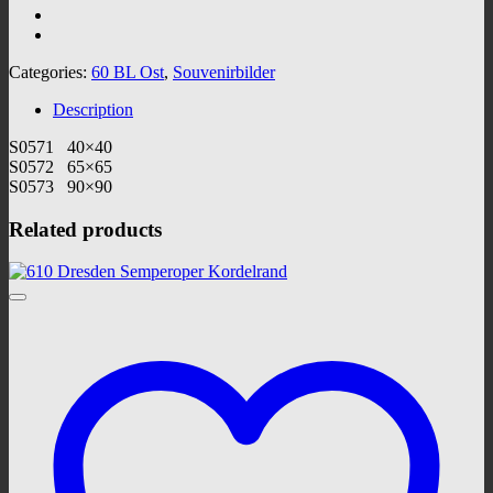
Categories:
60 BL Ost
,
Souvenirbilder
Description
S0571 40×40
S0572 65×65
S0573 90×90
Related products