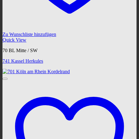
Zu Wunschliste hinzufügen
Quick View
70 BL Mitte / SW
741 Kassel Herkules