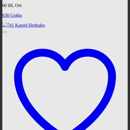
60 BL Ost
630 Gotha