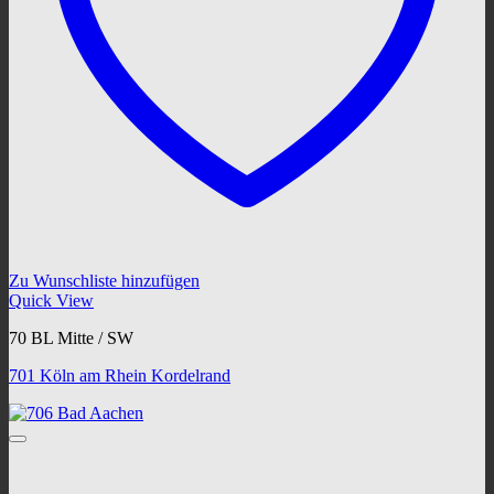
Zu Wunschliste hinzufügen
Quick View
70 BL Mitte / SW
701 Köln am Rhein Kordelrand