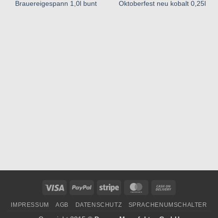
hinzufügen
hinzufügen
Brauereigespann 1,0l bunt
Oktoberfest neu kobalt 0,25l
Visa
PayPal
Stripe
MasterCard
Cash
On
IMPRESSUM
AGB
DATENSCHUTZ
SPRACHENUMSCHALTER
Delivery