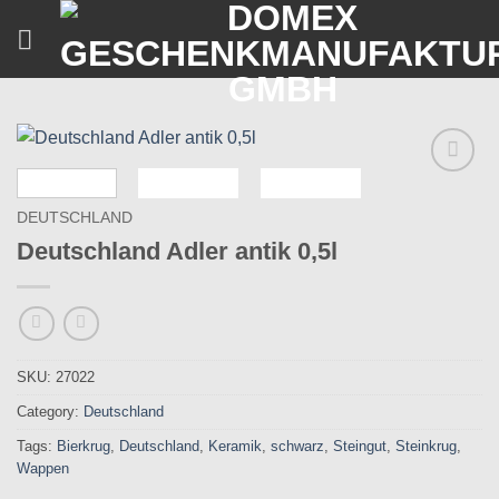
Skip
to
content
Zu
Wunschliste
DEUTSCHLAND
hinzufügen
Deutschland Adler antik 0,5l
SKU:
27022
Category:
Deutschland
Tags:
Bierkrug
,
Deutschland
,
Keramik
,
schwarz
,
Steingut
,
Steinkrug
,
Wappen