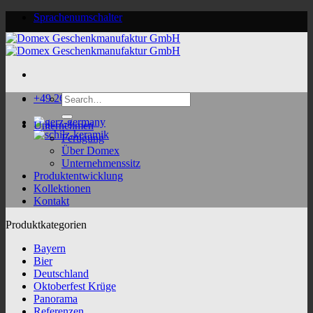
Skip
Sprachenumschalter
to
content
Search
+49 2624 9188 0
for:
Unternehmen
Fertigung
Über Domex
Unternehmenssitz
Produktentwicklung
Kollektionen
Kontakt
Produktkategorien
Bayern
Bier
Deutschland
Oktoberfest Krüge
Panorama
Referenzen