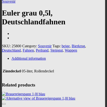
Souvenir
Euler grau 0,5l,
Deutschlandfahnen
SKU:
25800
Category:
Souvenir
Tags:
beige
,
Bierkrug
,
Deutschland
,
Fahnen
,
Perlrand
,
Steingut
,
Wappen
Additional information
Zinndeckel
05-liter, Rollendeckel
Related products