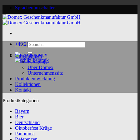
Skip
Sprachenumschalter
to
content
Search
+49 2624 9188 0
for:
Unternehmen
Fertigung
Über Domex
Unternehmenssitz
Produktentwicklung
Kollektionen
Kontakt
Produktkategorien
Bayern
Bier
Deutschland
Oktoberfest Krüge
Panorama
Referenzen