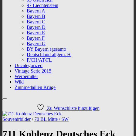
97 Liechtenstein
Bayern A
Bayern B
Bayern C
Bayern D
Bayern E
Bayern F
Bayern G
BY Bayern (gesamt)
Deutschland allgem. H
F/CH/AT/FL
Uncategorized
Vintage Serie 2015
Werbemittel
Wild
Zinnmedaillen Krüge
Zu Wunschliste hinzufügen
Souvenirbilder
/
70 BL Mitte / SW
711 Koblenz Deutsches Eck