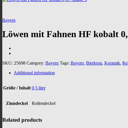
Bayern
Löwen mit Fahnen HF kobalt 0,
SKU:
25698
Category:
Bayern
Tags:
Bayern
,
Bierkrug
,
Keramik
,
Rel
Additional information
Größe / Inhalt
0,5 liter
Zinndeckel
Rollendeckel
Related products