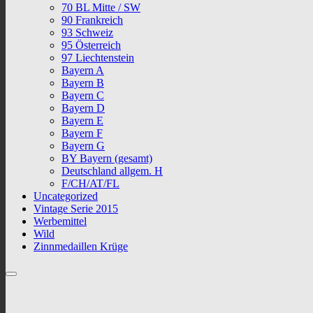
70 BL Mitte / SW
90 Frankreich
93 Schweiz
95 Österreich
97 Liechtenstein
Bayern A
Bayern B
Bayern C
Bayern D
Bayern E
Bayern F
Bayern G
BY Bayern (gesamt)
Deutschland allgem. H
F/CH/AT/FL
Uncategorized
Vintage Serie 2015
Werbemittel
Wild
Zinnmedaillen Krüge