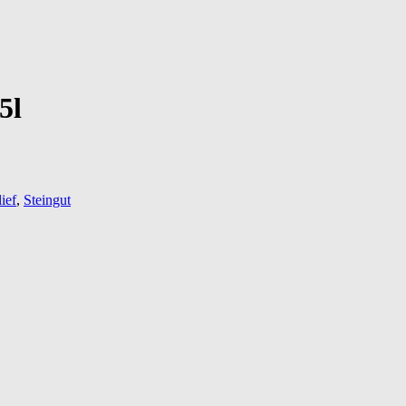
5l
ief
,
Steingut