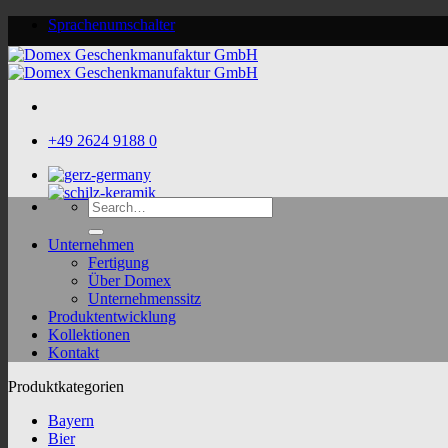
Skip
Sprachenumschalter
to
content
+49 2624 9188 0
Search
for:
Unternehmen
Fertigung
Über Domex
Unternehmenssitz
Produktentwicklung
Kollektionen
Kontakt
Produktkategorien
Bayern
Bier