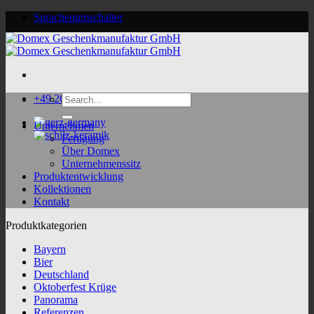
Skip
Sprachenumschalter
to
content
Search
+49 2624 9188 0
for:
Unternehmen
Fertigung
Über Domex
Unternehmenssitz
Produktentwicklung
Kollektionen
Kontakt
Produktkategorien
Bayern
Bier
Deutschland
Oktoberfest Krüge
Panorama
Referenzen