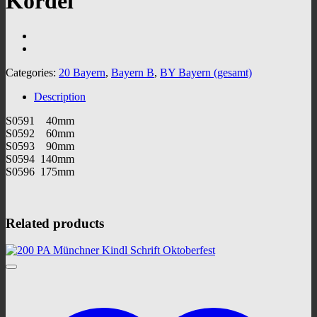
Kordel
Categories:
20 Bayern
,
Bayern B
,
BY Bayern (gesamt)
Description
S0591 40mm
S0592 60mm
S0593 90mm
S0594 140mm
S0596 175mm
Related products