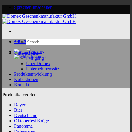
Skip
Sprachenumschalter
to
content
Search
+49 2624 9188 0
for:
Unternehmen
Fertigung
Über Domex
Unternehmenssitz
Produktentwicklung
Kollektionen
Kontakt
Produktkategorien
Bayern
Bier
Deutschland
Oktoberfest Krüge
Panorama
Referenzen