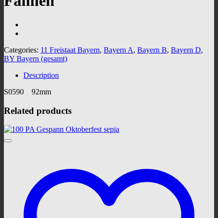
Fahnen
Categories:
11 Freistaat Bayern
,
Bayern A
,
Bayern B
,
Bayern D
,
BY Bayern (gesamt)
Description
S0590 92mm
Related products