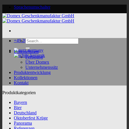
Skip
Sprachenumschalter
to
content
Search
+49 2624 9188 0
for:
Unternehmen
Fertigung
Über Domex
Unternehmenssitz
Produktentwicklung
Kollektionen
Kontakt
Produktkategorien
Bayern
Bier
Deutschland
Oktoberfest Krüge
Panorama
Referenzen