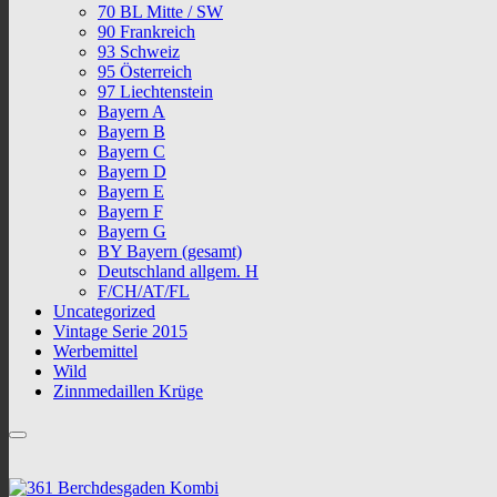
70 BL Mitte / SW
90 Frankreich
93 Schweiz
95 Österreich
97 Liechtenstein
Bayern A
Bayern B
Bayern C
Bayern D
Bayern E
Bayern F
Bayern G
BY Bayern (gesamt)
Deutschland allgem. H
F/CH/AT/FL
Uncategorized
Vintage Serie 2015
Werbemittel
Wild
Zinnmedaillen Krüge