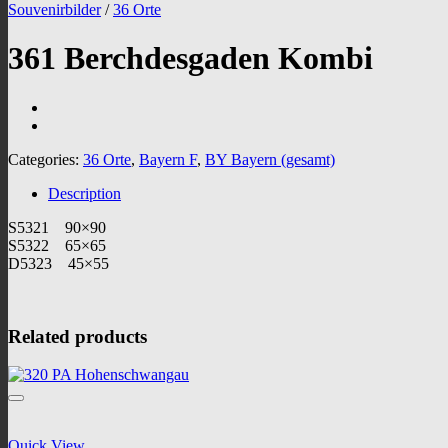
Souvenirbilder
/
36 Orte
361 Berchdesgaden Kombi
Categories:
36 Orte
,
Bayern F
,
BY Bayern (gesamt)
Description
S5321 90×90
S5322 65×65
D5323 45×55
Related products
Quick View