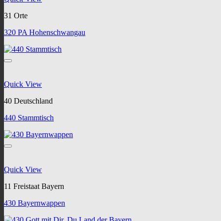
31 Orte
320 PA Hohenschwangau
Quick View
40 Deutschland
440 Stammtisch
Quick View
11 Freistaat Bayern
430 Bayernwappen