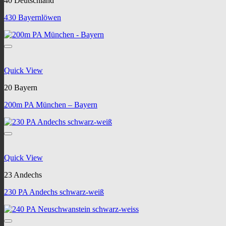
40 Deutschland
430 Bayernlöwen
Quick View
20 Bayern
200m PA München – Bayern
Quick View
23 Andechs
230 PA Andechs schwarz-weiß