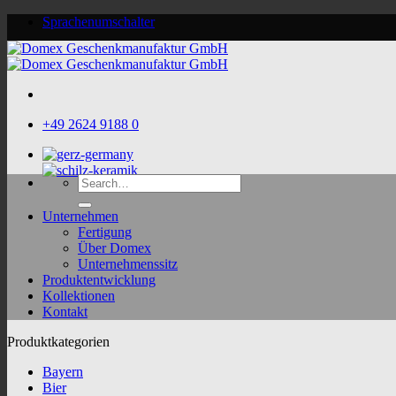
Skip
Sprachenumschalter
to
content
+49 2624 9188 0
Search
for:
Unternehmen
Fertigung
Über Domex
Unternehmenssitz
Produktentwicklung
Kollektionen
Kontakt
Produktkategorien
Bayern
Bier