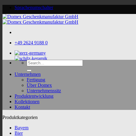
Skip
Sprachenumschalter
to
content
+49 2624 9188 0
Search
for:
Unternehmen
Fertigung
Über Domex
Unternehmenssitz
Produktentwicklung
Kollektionen
Kontakt
Produktkategorien
Bayern
Bier