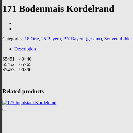
171 Bodenmais Kordelrand
Categories:
18 Orte
,
25 Bayern
,
BY Bayern (gesamt)
,
Souvenirbilder
Description
S5451 40×40
S5452 65×65
S5453 90×90
Related products