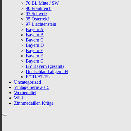
70 BL Mitte / SW
90 Frankreich
93 Schweiz
95 Österreich
97 Liechtenstein
Bayern A
Bayern B
Bayern C
Bayern D
Bayern E
Bayern F
Bayern G
BY Bayern (gesamt)
Deutschland allgem. H
F/CH/AT/FL
Uncategorized
Vintage Serie 2015
Werbemittel
Wild
Zinnmedaillen Krüge