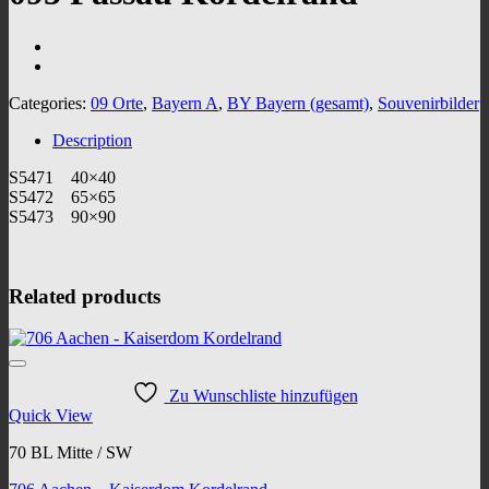
Categories:
09 Orte
,
Bayern A
,
BY Bayern (gesamt)
,
Souvenirbilder
Description
S5471 40×40
S5472 65×65
S5473 90×90
Related products
Zu Wunschliste hinzufügen
Quick View
70 BL Mitte / SW