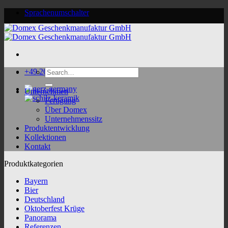
Skip
Sprachenumschalter
to
content
Search
+49 2624 9188 0
for:
Unternehmen
Fertigung
Über Domex
Unternehmenssitz
Produktentwicklung
Kollektionen
Kontakt
Produktkategorien
Bayern
Bier
Deutschland
Oktoberfest Krüge
Panorama
Referenzen