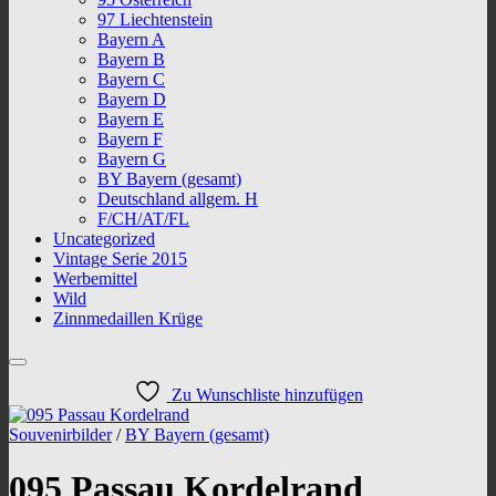
97 Liechtenstein
Bayern A
Bayern B
Bayern C
Bayern D
Bayern E
Bayern F
Bayern G
BY Bayern (gesamt)
Deutschland allgem. H
F/CH/AT/FL
Uncategorized
Vintage Serie 2015
Werbemittel
Wild
Zinnmedaillen Krüge
Zu Wunschliste hinzufügen
Souvenirbilder
/
BY Bayern (gesamt)
095 Passau Kordelrand